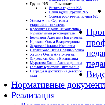
Группа №5 — «Ромашки»
Визитка группы №5
Наши будни, группа №5
Советы родителям, группа №5
Ускова Анна Сергеевна —
старший воспитатель
Про
Красицкая Ирина Николаевна -
музыкальный руководитель
Бернгардт Алевтина Евгеньевна
проф
Крюкова Ольга Владимировна
Жданова Наталья Ивановна
педа
Плотникова Нина Владимировна
Харина Ольга Анатольевна
Закревская Елена Васильевна
педа
Муратова Елена Александровна
Гельвих Кристина Витальевна
Виде
Награды и достижения детского
сада
Нормативные докумен
Реализация