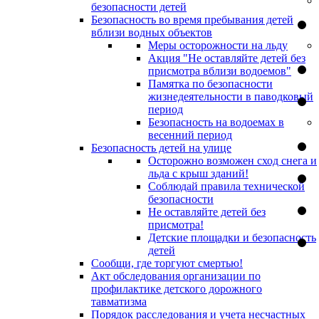
безопасности детей
Безопасность во время пребывания детей
вблизи водных объектов
Меры осторожности на льду
Акция "Не оставляйте детей без
присмотра вблизи водоемов"
Памятка по безопасности
жизнедеятельности в паводковый
период
Безопасность на водоемах в
весенний период
Безопасность детей на улице
Осторожно возможен сход снега и
льда с крыш зданий!
Соблюдай правила технической
безопасности
Не оставляйте детей без
присмотра!
Детские площадки и безопасность
детей
Сообщи, где торгуют смертью!
Акт обследования организации по
профилактике детского дорожного
тавматизма
Порядок расследования и учета несчастных