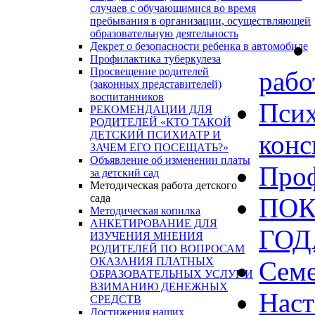
случаев с обучающимися во время
пребывания в организации, осуществляющей
образовательную деятельность
Декрет о безопасности ребенка в автомобиле
Профилактика туберкулеза
Просвещение родителей
рабо
(законных представителей)
воспитанников
Псих
РЕКОМЕНДАЦИИ ДЛЯ
РОДИТЕЛЕЙ «КТО ТАКОЙ
ДЕТСКИЙ ПСИХИАТР И
конс
ЗАЧЕМ ЕГО ПОСЕЩАТЬ?»
Объявление об изменении платы
Проф
за детский сад
Методическая работа детского
сада
ПОК
Методическая копилка
АНКЕТИРОВАНИЕ ДЛЯ
ГО
ИЗУЧЕНИЯ МНЕНИЯ
РОДИТЕЛЕЙ ПО ВОПРОСАМ
ОКАЗАНИЯ ПЛАТНЫХ
Сем
ОБРАЗОВАТЕЛЬНЫХ УСЛУГ И
ВЗИМАНИЮ ДЕНЕЖНЫХ
Наст
СРЕДСТВ
Достижения наших