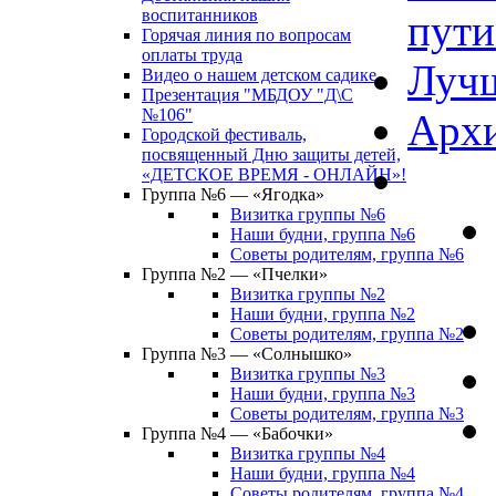
воспитанников
пути
Горячая линия по вопросам
оплаты труда
Лучш
Видео о нашем детском садике
Презентация "МБДОУ "Д\С
№106"
Архи
Городской фестиваль,
посвященный Дню защиты детей,
«ДЕТСКОЕ ВРЕМЯ - ОНЛАЙН»!
Группа №6 — «Ягодка»
Визитка группы №6
Наши будни, группа №6
Советы родителям, группа №6
Группа №2 — «Пчелки»
Визитка группы №2
Наши будни, группа №2
Советы родителям, группа №2
Группа №3 — «Солнышко»
Визитка группы №3
Наши будни, группа №3
Советы родителям, группа №3
Группа №4 — «Бабочки»
Визитка группы №4
Наши будни, группа №4
Советы родителям, группа №4