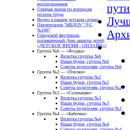
воспитанников
пути
Горячая линия по вопросам
оплаты труда
Лучш
Видео о нашем детском садике
Презентация "МБДОУ "Д\С
№106"
Архи
Городской фестиваль,
посвященный Дню защиты детей,
«ДЕТСКОЕ ВРЕМЯ - ОНЛАЙН»!
Группа №6 — «Ягодка»
Визитка группы №6
Наши будни, группа №6
Советы родителям, группа №6
Группа №2 — «Пчелки»
Визитка группы №2
Наши будни, группа №2
Советы родителям, группа №2
Группа №3 — «Солнышко»
Визитка группы №3
Наши будни, группа №3
Советы родителям, группа №3
Группа №4 — «Бабочки»
Визитка группы №4
Наши будни, группа №4
Советы родителям, группа №4