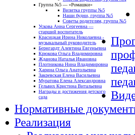
Группа №5 — «Ромашки»
Визитка группы №5
Наши будни, группа №5
Советы родителям, группа №5
Ускова Анна Сергеевна —
старший воспитатель
Про
Красицкая Ирина Николаевна -
музыкальный руководитель
Бернгардт Алевтина Евгеньевна
проф
Крюкова Ольга Владимировна
Жданова Наталья Ивановна
педа
Плотникова Нина Владимировна
Харина Ольга Анатольевна
Закревская Елена Васильевна
педа
Муратова Елена Александровна
Гельвих Кристина Витальевна
Виде
Награды и достижения детского
сада
Нормативные докумен
Реализация