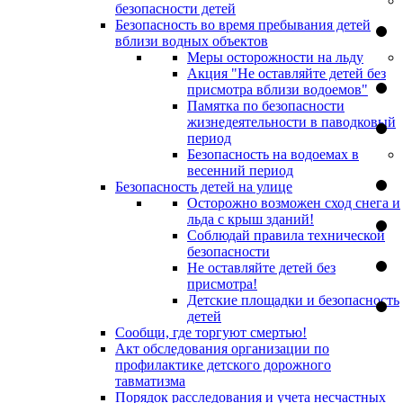
безопасности детей
Безопасность во время пребывания детей
вблизи водных объектов
Меры осторожности на льду
Акция "Не оставляйте детей без
присмотра вблизи водоемов"
Памятка по безопасности
жизнедеятельности в паводковый
период
Безопасность на водоемах в
весенний период
Безопасность детей на улице
Осторожно возможен сход снега и
льда с крыш зданий!
Соблюдай правила технической
безопасности
Не оставляйте детей без
присмотра!
Детские площадки и безопасность
детей
Сообщи, где торгуют смертью!
Акт обследования организации по
профилактике детского дорожного
тавматизма
Порядок расследования и учета несчастных