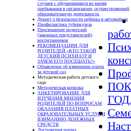
случаев с обучающимися во время
пребывания в организации, осуществляющей
образовательную деятельность
Декрет о безопасности ребенка в автомобиле
Профилактика туберкулеза
Просвещение родителей
рабо
(законных представителей)
воспитанников
Псих
РЕКОМЕНДАЦИИ ДЛЯ
РОДИТЕЛЕЙ «КТО ТАКОЙ
ДЕТСКИЙ ПСИХИАТР И
конс
ЗАЧЕМ ЕГО ПОСЕЩАТЬ?»
Объявление об изменении платы
Проф
за детский сад
Методическая работа детского
сада
ПОК
Методическая копилка
АНКЕТИРОВАНИЕ ДЛЯ
ГО
ИЗУЧЕНИЯ МНЕНИЯ
РОДИТЕЛЕЙ ПО ВОПРОСАМ
ОКАЗАНИЯ ПЛАТНЫХ
Сем
ОБРАЗОВАТЕЛЬНЫХ УСЛУГ И
ВЗИМАНИЮ ДЕНЕЖНЫХ
Наст
СРЕДСТВ
Достижения наших