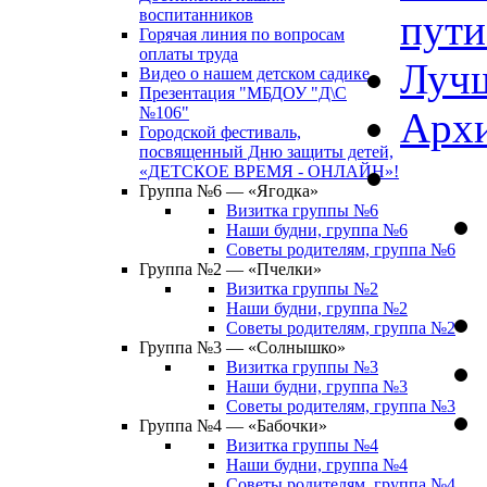
воспитанников
пути
Горячая линия по вопросам
оплаты труда
Лучш
Видео о нашем детском садике
Презентация "МБДОУ "Д\С
№106"
Архи
Городской фестиваль,
посвященный Дню защиты детей,
«ДЕТСКОЕ ВРЕМЯ - ОНЛАЙН»!
Группа №6 — «Ягодка»
Визитка группы №6
Наши будни, группа №6
Советы родителям, группа №6
Группа №2 — «Пчелки»
Визитка группы №2
Наши будни, группа №2
Советы родителям, группа №2
Группа №3 — «Солнышко»
Визитка группы №3
Наши будни, группа №3
Советы родителям, группа №3
Группа №4 — «Бабочки»
Визитка группы №4
Наши будни, группа №4
Советы родителям, группа №4