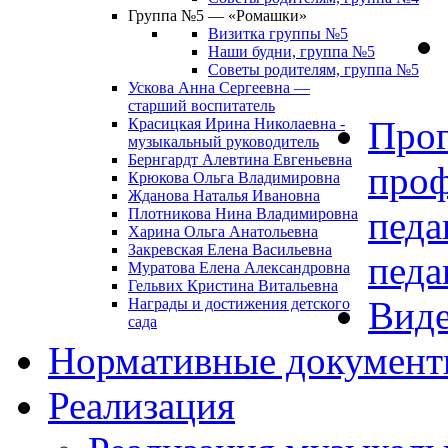
Группа №5 — «Ромашки»
Визитка группы №5
Наши будни, группа №5
Советы родителям, группа №5
Ускова Анна Сергеевна —
старший воспитатель
Про
Красицкая Ирина Николаевна -
музыкальный руководитель
Бернгардт Алевтина Евгеньевна
проф
Крюкова Ольга Владимировна
Жданова Наталья Ивановна
педа
Плотникова Нина Владимировна
Харина Ольга Анатольевна
Закревская Елена Васильевна
педа
Муратова Елена Александровна
Гельвих Кристина Витальевна
Виде
Награды и достижения детского
сада
Нормативные докумен
Реализация