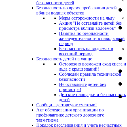
безопасности детей
Безопасность во время пребывания детей
вблизи водных объектов
Меры осторожности на льду
Акция "Не оставляйте детей без
присмотра вблизи водоемов"
Памятка по безопасности
жизнедеятельности в паводковый
период
Безопасность на водоемах в
весенний период
Безопасность детей на улице
Осторожно возможен сход снега и
льда с крыш зданий!
Соблюдай правила технической
безопасности
Не оставляйте детей без
присмотра!
Детские площадки и безопасность
детей
Сообщи, где торгуют смертью!
Акт обследования организации по
профилактике детского дорожного
тавматизма
Порядок расследования и учета несчастных