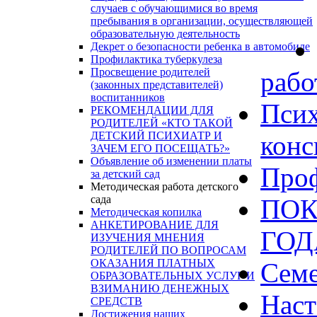
случаев с обучающимися во время
пребывания в организации, осуществляющей
образовательную деятельность
Декрет о безопасности ребенка в автомобиле
Профилактика туберкулеза
Просвещение родителей
рабо
(законных представителей)
воспитанников
Псих
РЕКОМЕНДАЦИИ ДЛЯ
РОДИТЕЛЕЙ «КТО ТАКОЙ
ДЕТСКИЙ ПСИХИАТР И
конс
ЗАЧЕМ ЕГО ПОСЕЩАТЬ?»
Объявление об изменении платы
Проф
за детский сад
Методическая работа детского
сада
ПОК
Методическая копилка
АНКЕТИРОВАНИЕ ДЛЯ
ГО
ИЗУЧЕНИЯ МНЕНИЯ
РОДИТЕЛЕЙ ПО ВОПРОСАМ
ОКАЗАНИЯ ПЛАТНЫХ
Сем
ОБРАЗОВАТЕЛЬНЫХ УСЛУГ И
ВЗИМАНИЮ ДЕНЕЖНЫХ
Наст
СРЕДСТВ
Достижения наших